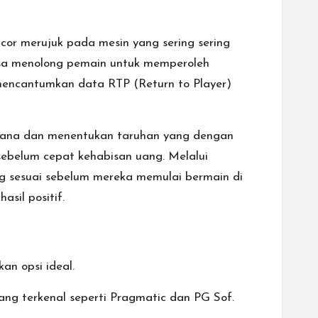
acor merujuk pada mesin yang sering sering
bisa menolong pemain untuk memperoleh
 mencantumkan data RTP (Return to Player)
 dana dan menentukan taruhan yang dengan
belum cepat kehabisan uang. Melalui
g sesuai sebelum mereka memulai bermain di
sil positif.
an opsi ideal.
bang terkenal seperti Pragmatic dan PG Sof.