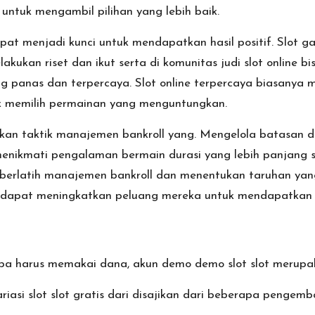
untuk mengambil pilihan yang lebih baik.
apat menjadi kunci untuk mendapatkan hasil positif. Slot g
ukan riset dan ikut serta di komunitas judi slot online 
g panas dan terpercaya. Slot online terpercaya biasanya
tuk memilih permainan yang menguntungkan.
kan taktik manajemen bankroll yang. Mengelola batasan
ikmati pengalaman bermain durasi yang lebih panjang se
berlatih manajemen bankroll dan menentukan taruhan yan
dapat meningkatkan peluang mereka untuk mendapatkan ha
pa harus memakai dana, akun demo demo slot slot merupak
iasi slot slot gratis dari disajikan dari beberapa pengem