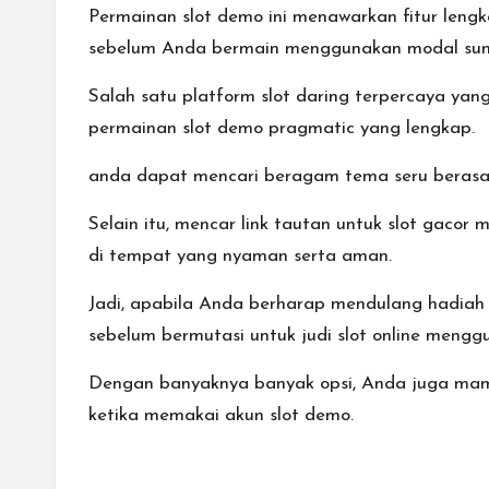
Permainan slot demo ini menawarkan fitur lengk
sebelum Anda bermain menggunakan modal su
Salah satu platform slot daring terpercaya yang
permainan slot demo pragmatic yang lengkap.
anda dapat mencari beragam tema seru berasal 
Selain itu, mencar link tautan untuk slot ga
di tempat yang nyaman serta aman.
Jadi, apabila Anda berharap mendulang hadiah
sebelum bermutasi untuk judi slot online mengg
Dengan banyaknya banyak opsi, Anda juga mam
ketika memakai akun slot demo.