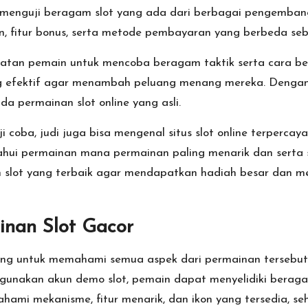
ta menguji beragam slot yang ada dari berbagai pengembang
fitur bonus, serta metode pembayaran yang berbeda sebe
atan pemain untuk mencoba beragam taktik serta cara ber
g efektif agar menambah peluang menang mereka. Dengan
da permainan slot online yang asli.
coba, judi juga bisa mengenal situs slot online terpercaya
hui permainan mana permainan paling menarik dan serta s
n slot yang terbaik agar mendapatkan hadiah besar dan
inan Slot Gacor
ting untuk memahami semua aspek dari permainan tersebut.
unakan akun demo slot, pemain dapat menyelidiki beragam
ami mekanisme, fitur menarik, dan ikon yang tersedia, se