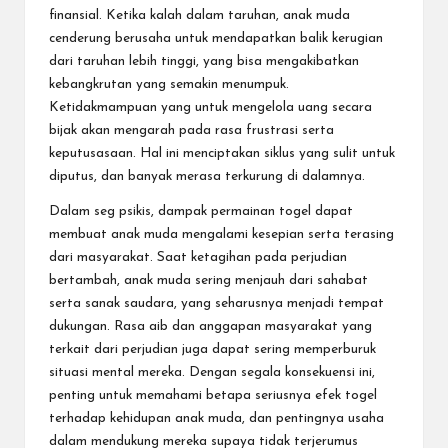
finansial. Ketika kalah dalam taruhan, anak muda
cenderung berusaha untuk mendapatkan balik kerugian
dari taruhan lebih tinggi, yang bisa mengakibatkan
kebangkrutan yang semakin menumpuk.
Ketidakmampuan yang untuk mengelola uang secara
bijak akan mengarah pada rasa frustrasi serta
keputusasaan. Hal ini menciptakan siklus yang sulit untuk
diputus, dan banyak merasa terkurung di dalamnya.
Dalam seg psikis, dampak permainan togel dapat
membuat anak muda mengalami kesepian serta terasing
dari masyarakat. Saat ketagihan pada perjudian
bertambah, anak muda sering menjauh dari sahabat
serta sanak saudara, yang seharusnya menjadi tempat
dukungan. Rasa aib dan anggapan masyarakat yang
terkait dari perjudian juga dapat sering memperburuk
situasi mental mereka. Dengan segala konsekuensi ini,
penting untuk memahami betapa seriusnya efek togel
terhadap kehidupan anak muda, dan pentingnya usaha
dalam mendukung mereka supaya tidak terjerumus