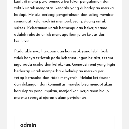
kuat, di mana para pemuda bertukar pengalaman dan
taktik untuk mengatasi kendala yang di hadapan mereka
hadapi. Melalui berbagi pengetahuan dan saling memberi
semangat, kelompok ini memperbesar peluang untuk
sukses. Keberanian untuk bermimpi dan bekerja sama
adalah rahasia untuk mendapatkan jalan keluar dari
kesulitan.
Pada akhirnya, harapan dan hari esok yang lebih baik
tidak hanya terletak pada keberuntungan belaka, tetapi
juga pada usaha dan ketekunan. Generasi remi yang ingin
berharap untuk memperbaiki kehidupan mereka perlu
tetap berusaha dan tidak menyerah. Melalui ketekunan
dan dukungan dari komunitas, mereka bisa menciptakan
hari depan yang impikan, menjadikan perjalanan hidup
mereka sebagai ajaran dalam perjalanan.
admin