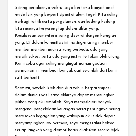
Seiring berjalannya waktu, saya bertemu banyak anak
muda lain yang berpartisipasi di alam togel. Kita saling
berbagi taktik serta pengalaman, dan kadang-kadang
kita rasanya terperangkap dalam siklus yang.
Kesuksesan sementara sering disertai dengan kerugian
yang. Di dalam komunitas ini masing-masing member-
member memberi nuansa yang berbeda, ada yang
meraih sukses serta ada yang justru tertekan oleh utang.
Kami coba agar saling mengingat namun godaan
permainan ini membuat banyak dari sejumlah dari kami
sulit berhenti.
Saat itu, setelah lebih dari dua tahun berpartisipasi
dalam dunia togel, saya akhirnya dapat merenungkan
pilihan yang aku ambillah. Saya mempelajari banyak
mengenai pengelolaan keuangan serta pentingnya sering
merasakan kegagalan yang walaupun aku tidak dapat
menyampingkan joy bermain, saya mengetahui bahwa
setiap langkah yang diambil harus dilakukan secara bijak.