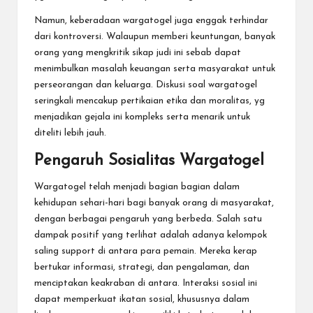
Namun, keberadaan wargatogel juga enggak terhindar
dari kontroversi. Walaupun memberi keuntungan, banyak
orang yang mengkritik sikap judi ini sebab dapat
menimbulkan masalah keuangan serta masyarakat untuk
perseorangan dan keluarga. Diskusi soal wargatogel
seringkali mencakup pertikaian etika dan moralitas, yg
menjadikan gejala ini kompleks serta menarik untuk
diteliti lebih jauh.
Pengaruh Sosialitas Wargatogel
Wargatogel telah menjadi bagian bagian dalam
kehidupan sehari-hari bagi banyak orang di masyarakat,
dengan berbagai pengaruh yang berbeda. Salah satu
dampak positif yang terlihat adalah adanya kelompok
saling support di antara para pemain. Mereka kerap
bertukar informasi, strategi, dan pengalaman, dan
menciptakan keakraban di antara. Interaksi sosial ini
dapat memperkuat ikatan sosial, khususnya dalam