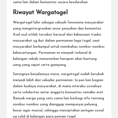
sama lain dalam komunitas secara keseluruhan.
Riwayat Wargatogel
Wargatogel lahir sebagai sebuah fenomena masyarakat
yang mengintergrasikan unsur perjudian dan komunitas.
Asal usul istilah tersebut berasal dari kebiasaan tradisi
masyarakat yg ikut dalam permainan laga togel, saat
masyarakat berkumpul untuk membahas nombor-nombor
keberuntungan. Permainan ini menjadi terkenal di
kalangan sebab menawarkan harapan akan buntung
uang yang cepat serta gampang.
Seiringnya berjalannya masa, wargatogel sudah berubah
menjadi lebih dari sekadar permainan. Ia pun kan bagian
dalam budaya masyarakat, di mana interaksi sosialnya
serta solidaritas antar anggota komunitas semakin erat.
Banyak warga yang satu sama lain berbagi info tentang
nombor-nombor yang dianggap mempunyai peluang
besar agar muncul, sehingga menciptakan jaringan sosial
yg solid di kalangan para pemain togel.