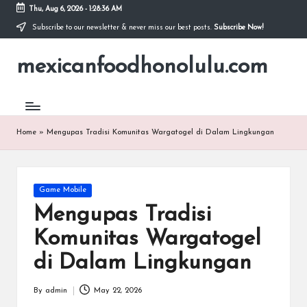
Thu, Aug 6, 2026
-
1:28:36 AM
Subscribe to our newsletter & never miss our best posts.
Subscribe Now!
Skip
to
mexicanfoodhonolulu.com
content
Home
»
Mengupas Tradisi Komunitas Wargatogel di Dalam Lingkungan
Posted
Game Mobile
in
Mengupas Tradisi
Komunitas Wargatogel
di Dalam Lingkungan
By
admin
May 22, 2026
Posted