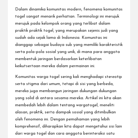
by
Dalam dinamika komunitas modern, fenomena komunitas
togel sangat menarik perhatian. Terminologi ini merujuk
merujuk pada kelompok orang yang terlibat dalam
praktik praktik togel, yang merupakan sejenis judi yang
sudah ada sejak lama di Indonesia. Komunitas ini
dianggap sebagai budaya sub yang memiliki karakteristik
serta pola-pola sosial yang unik, di mana para anggota
membentuk jaringan berdasarkan keterlibatan
keikutsertaan mereka dalam permainan ini.
Komunitas warga togel sering kali menghadapi stereotip
serta stigma dari umum, tetapi di sisi yang berbeda,
mereka juga membangun jaringan dukungan dukungan
yang solid di antara sesama mereka. Artikel ini kita akan
membedah lebih dalam tentang wargatogel, meneliti
alasan, praktik, serta dampak sosial yang ditimbulkan
oleh fenomena ini. Dengan pemahaman yang lebih
komprehensif, diharapkan kita dapat mengetahui sisi lain
dari warga togel dan cara anggota berinteraksi satu