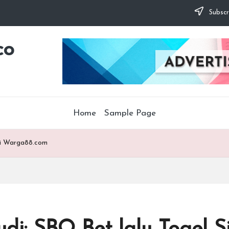
Subscr
co
Home
Sample Page
 di Warga88.com