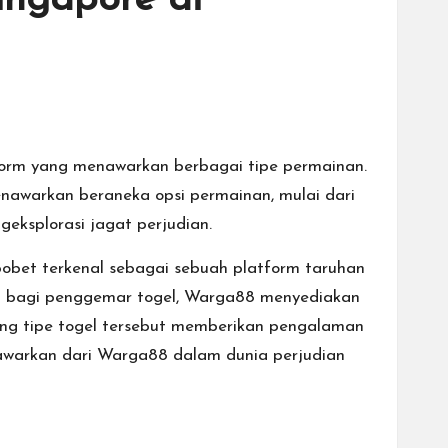
ingapore di
tform yang menawarkan berbagai tipe permainan.
nawarkan beraneka opsi permainan, mulai dari
eksplorasi jagat perjudian.
obet terkenal sebagai sebuah platform taruhan
nya bagi penggemar togel, Warga88 menyediakan
asing tipe togel tersebut memberikan pengalaman
tawarkan dari Warga88 dalam dunia perjudian