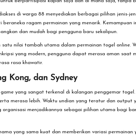
g untuk berpartisipasi kapan saja dan di mana saja, tanpa 
diakses di warga 88 menyediakan berbagai pilihan jenis-je
 beraneka ragam permainan yang menarik. Kemampuan inte
ngkan dan mudah bagi pengguna baru sekalipun.
 satu nilai tambah utama dalam permainan togel online.
nkripsi yang modern, pengguna dapat merasa aman saat me
asa rasa khawatir.
ong Kong, dan Sydney
pe game yang sangat terkenal di kalangan penggemar togel
serta merasa lebih. Waktu undian yang teratur dan output 
ng organisasi menjadikannya sebagai pilihan utama bagi b
ki nama yang sama kuat dan memberikan variasi permainan 