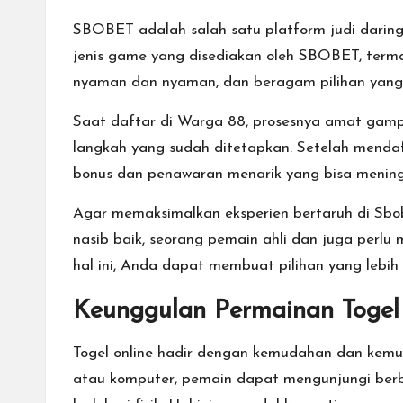
SBOBET adalah salah satu platform judi darin
jenis game yang disediakan oleh SBOBET, terma
nyaman dan nyaman, dan beragam pilihan yang d
Saat daftar di Warga 88, prosesnya amat gampa
langkah yang sudah ditetapkan. Setelah menda
bonus dan penawaran menarik yang bisa mening
Agar memaksimalkan eksperien bertaruh di Sbob
nasib baik, seorang pemain ahli dan juga perl
hal ini, Anda dapat membuat pilihan yang lebi
Keunggulan Permainan Togel
Togel online hadir dengan kemudahan dan kem
atau komputer, pemain dapat mengunjungi berba