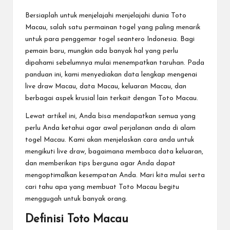
by
Bersiaplah untuk menjelajahi menjelajahi dunia Toto
Macau, salah satu permainan togel yang paling menarik
untuk para penggemar togel seantero Indonesia. Bagi
pemain baru, mungkin ada banyak hal yang perlu
dipahami sebelumnya mulai menempatkan taruhan. Pada
panduan ini, kami menyediakan data lengkap mengenai
live draw Macau, data Macau, keluaran Macau, dan
berbagai aspek krusial lain terkait dengan Toto Macau.
Lewat artikel ini, Anda bisa mendapatkan semua yang
perlu Anda ketahui agar awal perjalanan anda di alam
togel Macau. Kami akan menjelaskan cara anda untuk
mengikuti live draw, bagaimana membaca data keluaran,
dan memberikan tips berguna agar Anda dapat
mengoptimalkan kesempatan Anda. Mari kita mulai serta
cari tahu apa yang membuat Toto Macau begitu
menggugah untuk banyak orang.
Definisi Toto Macau