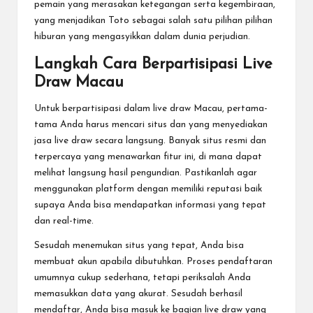
pemain yang merasakan ketegangan serta kegembiraan,
yang menjadikan Toto sebagai salah satu pilihan pilihan
hiburan yang mengasyikkan dalam dunia perjudian.
Langkah Cara Berpartisipasi Live
Draw Macau
Untuk berpartisipasi dalam live draw Macau, pertama-
tama Anda harus mencari situs dan yang menyediakan
jasa live draw secara langsung. Banyak situs resmi dan
terpercaya yang menawarkan fitur ini, di mana dapat
melihat langsung hasil pengundian. Pastikanlah agar
menggunakan platform dengan memiliki reputasi baik
supaya Anda bisa mendapatkan informasi yang tepat
dan real-time.
Sesudah menemukan situs yang tepat, Anda bisa
membuat akun apabila dibutuhkan. Proses pendaftaran
umumnya cukup sederhana, tetapi periksalah Anda
memasukkan data yang akurat. Sesudah berhasil
mendaftar, Anda bisa masuk ke bagian live draw yang