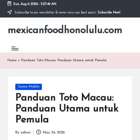
Sun, Aug 9, 2026
-
5:27:49 AM
Subscribe to our newsletter & never miss our best posts.
Subscribe Now!
Skip
to
mexicanfoodhonolulu.com
content
Home
»
Panduan Toto Macau: Panduan Utama untuk Pemula
Posted
Game Mobile
in
Panduan Toto Macau:
Panduan Utama untuk
Pemula
By
admin
May 24, 2026
Posted