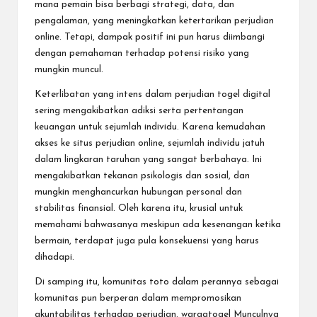
mana pemain bisa berbagi strategi, data, dan
pengalaman, yang meningkatkan ketertarikan perjudian
online. Tetapi, dampak positif ini pun harus diimbangi
dengan pemahaman terhadap potensi risiko yang
mungkin muncul.
Keterlibatan yang intens dalam perjudian togel digital
sering mengakibatkan adiksi serta pertentangan
keuangan untuk sejumlah individu. Karena kemudahan
akses ke situs perjudian online, sejumlah individu jatuh
dalam lingkaran taruhan yang sangat berbahaya. Ini
mengakibatkan tekanan psikologis dan sosial, dan
mungkin menghancurkan hubungan personal dan
stabilitas finansial. Oleh karena itu, krusial untuk
memahami bahwasanya meskipun ada kesenangan ketika
bermain, terdapat juga pula konsekuensi yang harus
dihadapi.
Di samping itu, komunitas toto dalam perannya sebagai
komunitas pun berperan dalam mempromosikan
akuntabilitas terhadap perjudian.
wargatogel
Munculnya