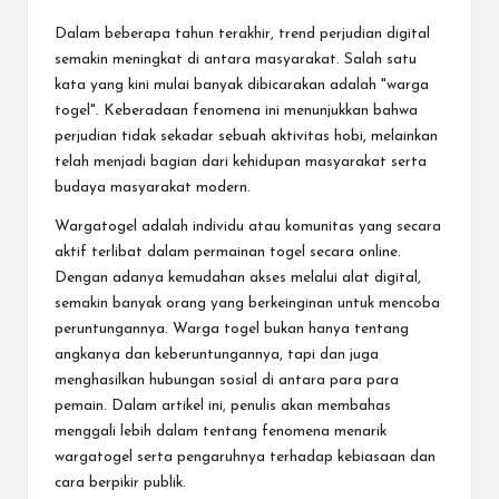
by
Dalam beberapa tahun terakhir, trend perjudian digital
semakin meningkat di antara masyarakat. Salah satu
kata yang kini mulai banyak dibicarakan adalah "warga
togel". Keberadaan fenomena ini menunjukkan bahwa
perjudian tidak sekadar sebuah aktivitas hobi, melainkan
telah menjadi bagian dari kehidupan masyarakat serta
budaya masyarakat modern.
Wargatogel adalah individu atau komunitas yang secara
aktif terlibat dalam permainan togel secara online.
Dengan adanya kemudahan akses melalui alat digital,
semakin banyak orang yang berkeinginan untuk mencoba
peruntungannya. Warga togel bukan hanya tentang
angkanya dan keberuntungannya, tapi dan juga
menghasilkan hubungan sosial di antara para para
pemain. Dalam artikel ini, penulis akan membahas
menggali lebih dalam tentang fenomena menarik
wargatogel serta pengaruhnya terhadap kebiasaan dan
cara berpikir publik.