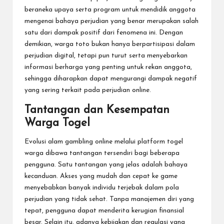
beraneka upaya serta program untuk mendidik anggota
mengenai bahaya perjudian yang benar merupakan salah
satu dari dampak positif dari fenomena ini. Dengan
demikian, warga toto bukan hanya berpartisipasi dalam
perjudian digital, tetapi pun turut serta menyebarkan
informasi berharga yang penting untuk rekan anggota,
sehingga diharapkan dapat mengurangi dampak negatif
yang sering terkait pada perjudian online.
Tantangan dan Kesempatan
Warga Togel
Evolusi alam gambling online melalui platform togel
warga dibawa tantangan tersendiri bagi beberapa
pengguna. Satu tantangan yang jelas adalah bahaya
kecanduan. Akses yang mudah dan cepat ke game
menyebabkan banyak individu terjebak dalam pola
perjudian yang tidak sehat. Tanpa manajemen diri yang
tepat, pengguna dapat menderita kerugian finansial
besar. Selain itu, adanya kebijakan dan regulasi yang