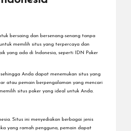
Indonesia
untuk bersaing dan bersenang-senang tanpa
untuk memilih situs yang terpercaya dan
ik yang ada di Indonesia, seperti IDN Poker
, sehingga Anda dapat menemukan situs yang
ajar atau pemain berpengalaman yang mencari
milih situs poker yang ideal untuk Anda.
sia. Situs ini menyediakan berbagai jenis
uka yang ramah pengguna, pemain dapat