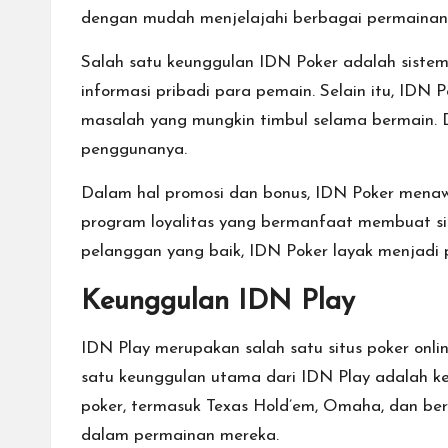
dengan mudah menjelajahi berbagai permainan
Salah satu keunggulan IDN Poker adalah sistem
informasi pribadi para pemain. Selain itu, ID
masalah yang mungkin timbul selama bermain. D
penggunanya.
Dalam hal promosi dan bonus, IDN Poker menaw
program loyalitas yang bermanfaat membuat sit
pelanggan yang baik, IDN Poker layak menjadi p
Keunggulan IDN Play
IDN Play merupakan salah satu situs poker onl
satu keunggulan utama dari IDN Play adalah k
poker, termasuk Texas Hold’em, Omaha, dan berb
dalam permainan mereka.