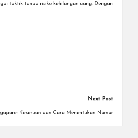
i taktik tanpa risiko kehilangan uang. Dengan
Next Post
ingapore: Keseruan dan Cara Menentukan Nomor