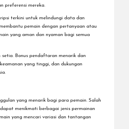
 preferensi mereka.
psi terkini untuk melindungi data dan
siap membantu pemain dengan pertanyaan atau
bermain yang aman dan nyaman bagi semua
setia. Bonus pendaftaran menarik dan
, keamanan yang tinggi, dan dukungan
ia.
nggulan yang menarik bagi para pemain. Salah
 dapat menikmati berbagai jenis permainan
emain yang mencari variasi dan tantangan