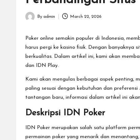
Perbandingan Situs 
By
admin
March 22, 2026
Posted
by
Poker online semakin populer di Indonesia, me
harus pergi ke kasino fisik. Dengan banyaknya 
berkualitas. Dalam artikel ini, kami akan memb
dan IDN Play.
Kami akan mengulas berbagai aspek penting, m
paling sesuai dengan kebutuhan dan preferens
tantangan baru, informasi dalam artikel ini a
Deskripsi IDN Poker
IDN Poker merupakan salah satu platform permai
permainan poker yang menarik dan menantang,