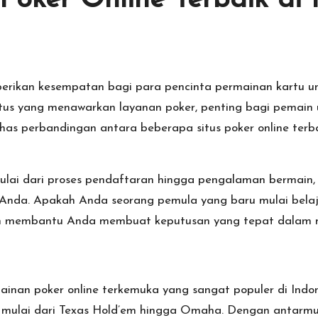
Poker Online Terbaik di 
mberikan kesempatan bagi para pencinta permainan kartu 
situs yang menawarkan layanan poker, penting bagi pemain 
ahas perbandingan antara beberapa situs poker online terba
ulai dari proses pendaftaran hingga pengalaman bermain
i Anda. Apakah Anda seorang pemula yang baru mulai bel
kan membantu Anda membuat keputusan yang tepat dalam me
nan poker online terkemuka yang sangat populer di Indone
 mulai dari Texas Hold’em hingga Omaha. Dengan antarm