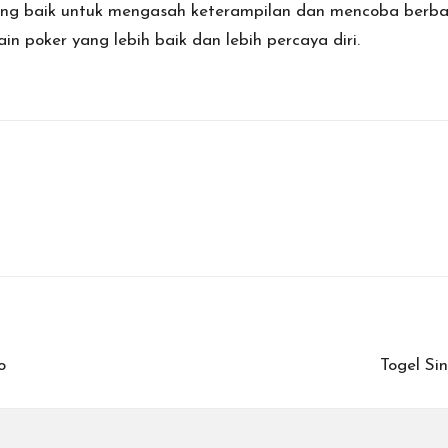
ng baik untuk mengasah keterampilan dan mencoba berbaga
n poker yang lebih baik dan lebih percaya diri.
o
Togel S