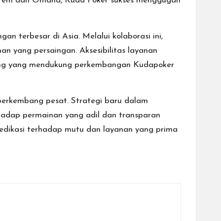
ld’em dan Omaha, Kuda Poker sukses menggugah
 terbesar di Asia. Melalui kolaborasi ini,
n yang persaingan. Aksesibilitas layanan
ing yang mendukung perkembangan Kudapoker
berkembang pesat. Strategi baru dalam
hadap permainan yang adil dan transparan
dikasi terhadap mutu dan layanan yang prima