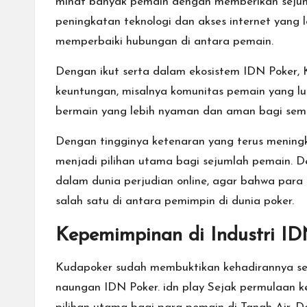
minat banyak pemain dengan memberikan sejuml
peningkatan teknologi dan akses internet yang 
memperbaiki hubungan di antara pemain.
Dengan ikut serta dalam ekosistem IDN Poker,
keuntungan, misalnya komunitas pemain yang l
bermain yang lebih nyaman dan aman bagi semu
Dengan tingginya ketenaran yang terus mening
menjadi pilihan utama bagi sejumlah pemain. 
dalam dunia perjudian online, agar bahwa par
salah satu di antara pemimpin di dunia poker.
Kepemimpinan di Industri ID
Kudapoker sudah membuktikan kehadirannya sebag
naungan IDN Poker.
idn play
Sejak permulaan k