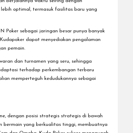
n berjalannya waktu seiring dengan
ebih optimal, termasuk fasilitas baru yang
N Poker sebagai jaringan besar punya banyak
at Kudapoker dapat menyediakan pengalaman
gan pemain.
waran dan turnamen yang seru, sehingga
radaptasi terhadap perkembangan terbaru
ekalian memperteguh kedudukannya sebagai
, dengan posisi strategis strategis di bawah
 bermain yang berkualitas tinggi, membuatnya