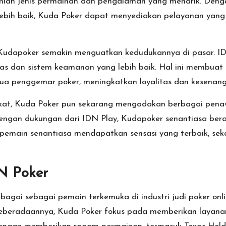
ah jenis permainan dan pengalaman yang menarik. Denga
lebih baik, Kuda Poker dapat menyediakan pelayanan yang l
 Kudapoker semakin menguatkan kedudukannya di pasar. ID
uas dan sistem keamanan yang lebih baik. Hal ini membu
a penggemar poker, meningkatkan loyalitas dan kesenan
kat, Kuda Poker pun sekarang mengadakan berbagai pena
Dengan dukungan dari IDN Play, Kudapoker senantiasa be
a pemain senantiasa mendapatkan sensasi yang terbaik, s
N Poker
ai sebagai pemain terkemuka di industri judi poker online
eberadaannya, Kuda Poker fokus pada memberikan layanan