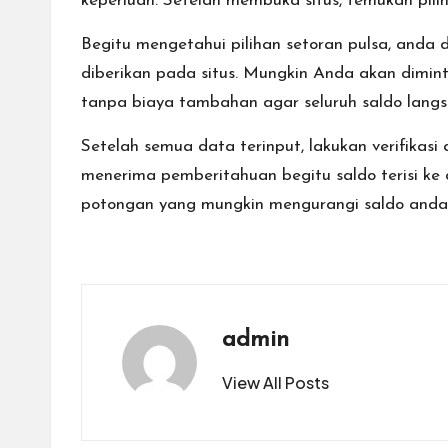
keperluan. Setelah membuka situs, temukan pilih
Begitu mengetahui pilihan setoran pulsa, anda d
diberikan pada situs. Mungkin Anda akan dimin
tanpa biaya tambahan agar seluruh saldo langs
Setelah semua data terinput, lakukan verifikasi 
menerima pemberitahuan begitu saldo terisi k
potongan yang mungkin mengurangi saldo anda
admin
View All Posts