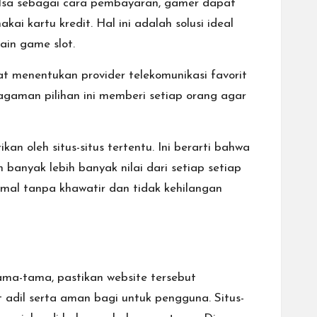
lsa sebagai cara pembayaran, gamer dapat
 kartu kredit. Hal ini adalah solusi ideal
ain game slot.
at menentukan provider telekomunikasi favorit
eragaman pilihan ini memberi setiap orang agar
n oleh situs-situs tertentu. Ini berarti bahwa
banyak lebih banyak nilai dari setiap setiap
mal tanpa khawatir dan tidak kehilangan
tama-tama, pastikan website tersebut
 adil serta aman bagi untuk pengguna. Situs-