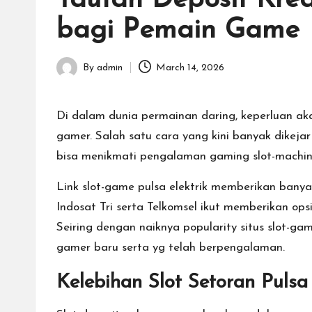
Tautan Deposit Kre
bagi Pemain Game
By
admin
March 14, 2026
Posted
by
Di dalam dunia permainan daring, keperluan aka
gamer. Salah satu cara yang kini banyak dikej
bisa menikmati pengalaman gaming slot-machine
Link slot-game pulsa elektrik memberikan banya
Indosat Tri serta Telkomsel ikut memberikan o
Seiring dengan naiknya popularity situs slot-ga
gamer baru serta yg telah berpengalaman.
Kelebihan Slot Setoran Pulsa