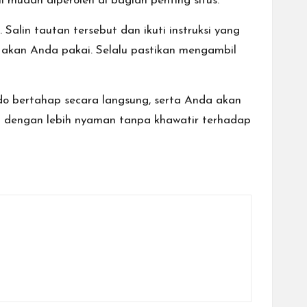
i mudah diperoleh di bagian penting situs.
Salin tautan tersebut dan ikuti instruksi yang
 akan Anda pakai. Selalu pastikan mengambil
saldo bertahap secara langsung, serta Anda akan
a dengan lebih nyaman tanpa khawatir terhadap