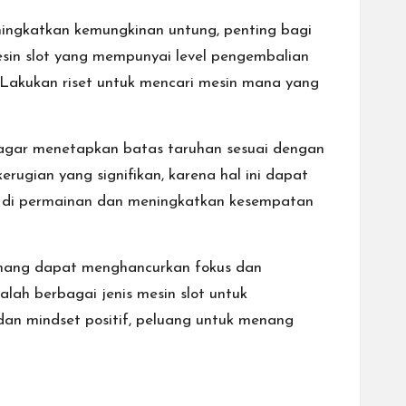
ingkatkan kemungkinan untung, penting bagi
sin slot yang mempunyai level pengembalian
 Lakukan riset untuk mencari mesin mana yang
n agar menetapkan batas taruhan sesuai dengan
ugian yang signifikan, karena hal ini dapat
ma di permainan dan meningkatkan kesempatan
menang dapat menghancurkan fokus dan
ah berbagai jenis mesin slot untuk
n mindset positif, peluang untuk menang