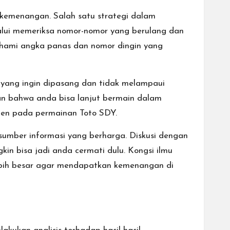
kemenangan. Salah satu strategi dalam
lui memeriksa nomor-nomor yang berulang dan
ahami angka panas dan nomor dingin yang
 yang ingin dipasang dan tidak melampaui
an bahwa anda bisa lanjut bermain dalam
sten pada permainan Toto SDY.
sumber informasi yang berharga. Diskusi dengan
in bisa jadi anda cermati dulu. Kongsi ilmu
bih besar agar mendapatkan kemenangan di