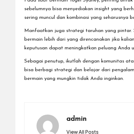
Pada saat bermain Togel Sydney, penting untuk
sebelumnya bisa menyediakan insight yang ber
sering muncul dan kombinasi yang seharusnya b
Manfaatkan juga strategi taruhan yang pintar. 
bermain lebih dari yang direncanakan jika kal
keputusan dapat meningkatkan peluang Anda 
Sebagai penutup, ikutlah dengan komunitas ata
bisa berbagi strategi dan belajar dari penga
bermain yang mungkin tidak Anda inginkan.
admin
View All Posts