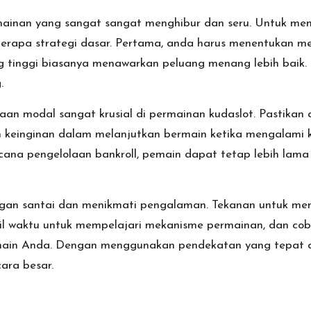
mainan yang sangat sangat menghibur dan seru. Untuk men
apa strategi dasar. Pertama, anda harus menentukan me
g tinggi biasanya menawarkan peluang menang lebih baik.
.
olaan modal sangat krusial di permainan kudaslot. Pastika
keinginan dalam melanjutkan bermain ketika mengalami ker
cana pengelolaan bankroll, pemain dapat tetap lebih la
dengan santai dan menikmati pengalaman. Tekanan untuk 
l waktu untuk mempelajari mekanisme permainan, dan cobal
main Anda. Dengan menggunakan pendekatan yang tepat da
ara besar.