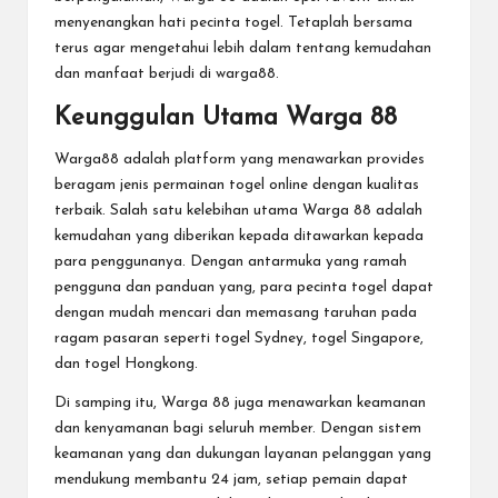
menyenangkan hati pecinta togel. Tetaplah bersama
terus agar mengetahui lebih dalam tentang kemudahan
dan manfaat berjudi di warga88.
Keunggulan Utama Warga 88
Warga88 adalah platform yang menawarkan provides
beragam jenis permainan togel online dengan kualitas
terbaik. Salah satu kelebihan utama Warga 88 adalah
kemudahan yang diberikan kepada ditawarkan kepada
para penggunanya. Dengan antarmuka yang ramah
pengguna dan panduan yang, para pecinta togel dapat
dengan mudah mencari dan memasang taruhan pada
ragam pasaran seperti togel Sydney, togel Singapore,
dan togel Hongkong.
Di samping itu, Warga 88 juga menawarkan keamanan
dan kenyamanan bagi seluruh member. Dengan sistem
keamanan yang dan dukungan layanan pelanggan yang
mendukung membantu 24 jam, setiap pemain dapat