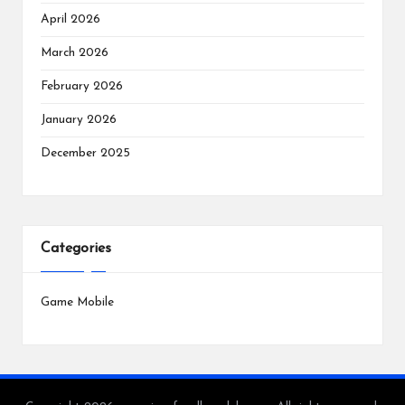
April 2026
March 2026
February 2026
January 2026
December 2025
Categories
Game Mobile