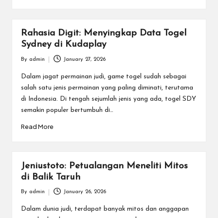
Rahasia Digit: Menyingkap Data Togel
Sydney di Kudaplay
By
admin
January 27, 2026
Posted
by
Dalam jagat permainan judi, game togel sudah sebagai
salah satu jenis permainan yang paling diminati, terutama
di Indonesia. Di tengah sejumlah jenis yang ada, togel SDY
semakin populer bertumbuh di…
Read More
Jeniustoto: Petualangan Meneliti Mitos
di Balik Taruh
By
admin
January 26, 2026
Posted
by
Dalam dunia judi, terdapat banyak mitos dan anggapan