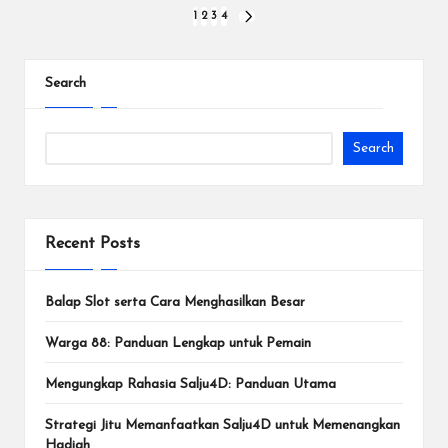
Posts
1
2
3
4
NEXT
PAGE
pagination
Search
Search
Recent Posts
Balap Slot serta Cara Menghasilkan Besar
Warga 88: Panduan Lengkap untuk Pemain
Mengungkap Rahasia Salju4D: Panduan Utama
Strategi Jitu Memanfaatkan Salju4D untuk Memenangkan
Hadiah