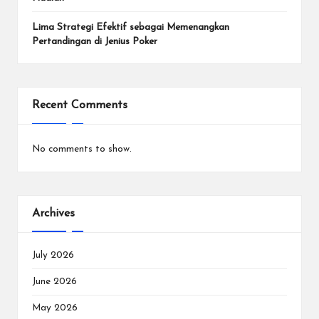
Lima Strategi Efektif sebagai Memenangkan
Pertandingan di Jenius Poker
Recent Comments
No comments to show.
Archives
July 2026
June 2026
May 2026