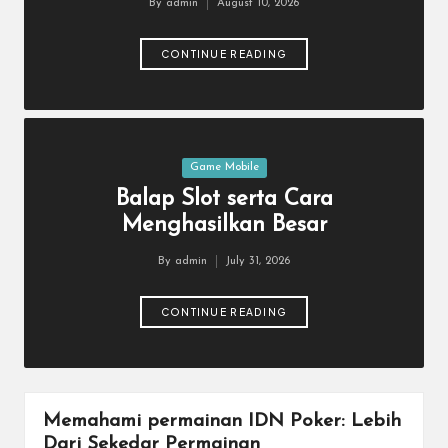
By
admin
August 10, 2026
Posted
by
CONTINUE READING
Posted
Game Mobile
in
Balap Slot serta Cara
Menghasilkan Besar
By
admin
July 31, 2026
Posted
by
CONTINUE READING
Memahami permainan IDN Poker: Lebih
Dari Sekedar Permainan