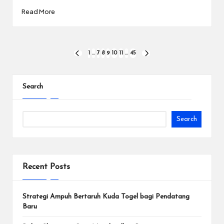
Read More
Posts
1
…
7
8
9
10
11
…
45
PREVIOUS
NEXT
PAGE
PAGE
pagination
Search
Search
Recent Posts
Strategi Ampuh Bertaruh Kuda Togel bagi Pendatang
Baru