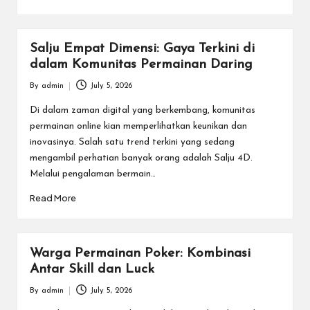
Salju Empat Dimensi: Gaya Terkini di
dalam Komunitas Permainan Daring
By
admin
July 5, 2026
Posted
by
Di dalam zaman digital yang berkembang, komunitas
permainan online kian memperlihatkan keunikan dan
inovasinya. Salah satu trend terkini yang sedang
mengambil perhatian banyak orang adalah Salju 4D.
Melalui pengalaman bermain…
Read More
Warga Permainan Poker: Kombinasi
Antar Skill dan Luck
By
admin
July 5, 2026
Posted