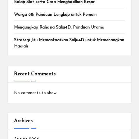
Balap Slot serta Cara Menghasilkan Besar
Warga 88: Panduan Lengkap untuk Pemain
Mengungkap Rahasia Salju4D: Panduan Utama
Strategi Jitu Memanfaatkan Salju4D untuk Memenangkan
Hadiah
Recent Comments
No comments to show.
Archives