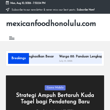
Mon, Aug 10, 2026
-
7:52:25 PM
Subscribe to our newsletter & never miss our best posts.
Subscribe Now!
Skip
to
mexicanfoodhonolulu.com
content
serta Cara Menghasilkan Besar
Warga 88: Panduan Lengkap untuk Pem
Breakings
July 31, 2026
Posted
Game Mobile
in
Strategi Ampuh Bertaruh Kuda
Togel bagi Pendatang Baru