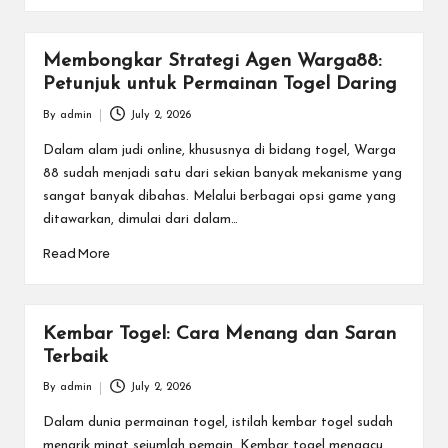
Membongkar Strategi Agen Warga88:
Petunjuk untuk Permainan Togel Daring
By
admin
July 2, 2026
Posted
by
Dalam alam judi online, khususnya di bidang togel, Warga
88 sudah menjadi satu dari sekian banyak mekanisme yang
sangat banyak dibahas. Melalui berbagai opsi game yang
ditawarkan, dimulai dari dalam…
Read More
Kembar Togel: Cara Menang dan Saran
Terbaik
By
admin
July 2, 2026
Posted
by
Dalam dunia permainan togel, istilah kembar togel sudah
menarik minat sejumlah pemain. Kembar togel mengacu